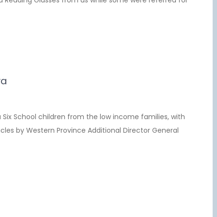
d Reading Glasses from us while some were referred for
ya
 Six School children from the low income families, with
cles by Western Province Additional Director General