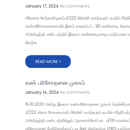
January 17, 2024
No Comments
கீரிமலை சேந்தான்குளம்J/222 பிரிவின் வசந்தபுரம் கூவில் சீந
கண்பரிசோதனனையில் இனம் காணப்பட்ட 90 கண்ணாடி தேவைஉடை
அபிவிருத்தி மண்டபத்தில் இலவச கண்ணாடிகழை யாழ்ப்பாண மாவ
நிகழ்வு
READ MORE »
கண் பரிசோதனை முகாம்
January 14, 2024
No Comments
15.10.2023 அன்று இலவச கண்பரிசோதனை முகாம் தெல்லிப்பழ
‌J/222 கிராம சேவையாளர் பிரிவின் வசந்தபுரம் கூவில் சீந்திப்
அபிவிருத்தி மண்டபத்தில்லும் ஆணைக்கோட்டை J/131 சாவல்கட
பரிசோதனை மேற்கொள்ளபட்டது இன் நிகழ்வுக்கு LFRO யாழ்ப்பாண