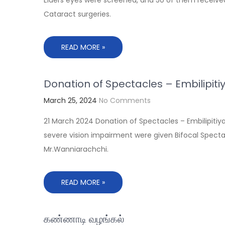
Elders eyes were screened, and 50 of them receive
Cataract surgeries.
READ MORE »
Donation of Spectacles – Embilipiti
March 25, 2024
No Comments
21 March 2024 Donation of Spectacles – Embilipitiya
severe vision impairment were given Bifocal Specta
Mr.Wanniarachchi.
READ MORE »
கண்ணாடி வழங்கல்