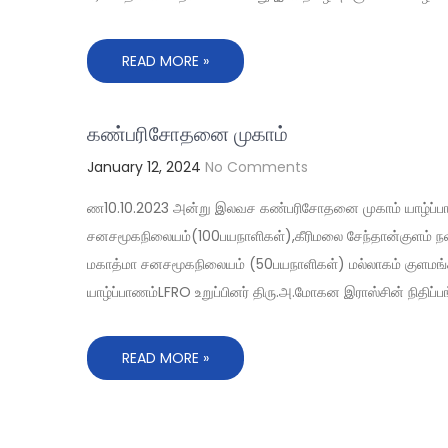
READ MORE »
கண்பரிசோதனை முகாம்
January 12, 2024
No Comments
ண10.10.2023 அன்று இலவச கண்பரிசோதனை முகாம் யாழ்ப்பாண
சனசமூகநிலையம்(100பயநாளிகள்),கீரிமலை சேந்தான்குளம் ந
மகாத்மா சனசமூகநிலையம் (50பயநாளிகள்) மல்லாகம் குளமங்கா
யாழ்ப்பாணம்LFRO உறுப்பினர் திரு.அ.மோகன இராஸ்சின் நிதிப்ப
READ MORE »