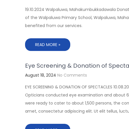
19.10.2024 Walpaluwa, Mahakumbukkadawala Donati
of the Walpaluwa Primary School, Walpaluwa, Mahak
benefited from our services.
READ MORE »
Eye Screening & Donation of Spect
August 18, 2024
No Comments
EYE SCREENING & DONATION OF SPECTACLES 10.08.20
Opticians conducted eye examination and about 60
were ready to cater to about 1,500 persons, the com
amet, consectetur adipiscing elit. Ut elit tellus, lu