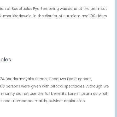
on of Spectacles Eye Screening was done at the premises
umbukkadawala, in the district of Puttalam and 100 Elders
acles
24 Bandaranayake School, Seeduwa Eye Surgeons,
0 persons were given with bifocal spectacles. Although we
munity did not use the full benefits. Lorem ipsum dolor sit
ctus nec ullamcorper mattis, pulvinar dapibus leo.