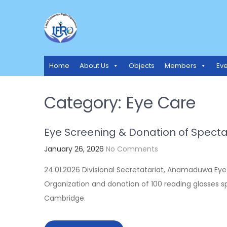
LANKA FUNDAMENTAL RIGH
Access to Justice and Human Rights for all.
Home
About Us
Objects
Members
Eve
Category:
Eye Care
Eye Screening & Donation of Spect
January 26, 2026
No Comments
24.01.2026 Divisional Secretatariat, Anamaduwa Ey
Organization and donation of 100 reading glasses s
Cambridge.