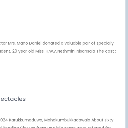
ctor Mrs. Mano Daniel donated a valuable pair of specially
ent, 20 year old Miss. H.W.A.Nethmini Nisansala The cost :
pectacles
06.2024 Karukkumaduwa, Mahakumbukkadawala About sixty