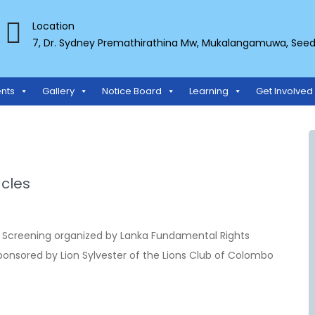
Location
7, Dr. Sydney Premathirathina Mw, Mukalangamuwa, Seeduw
TS ORGANIZATION
nts
Gallery
Notice Board
Learning
Get Involved
acles
e Screening organized by Lanka Fundamental Rights
ponsored by Lion Sylvester of the Lions Club of Colombo